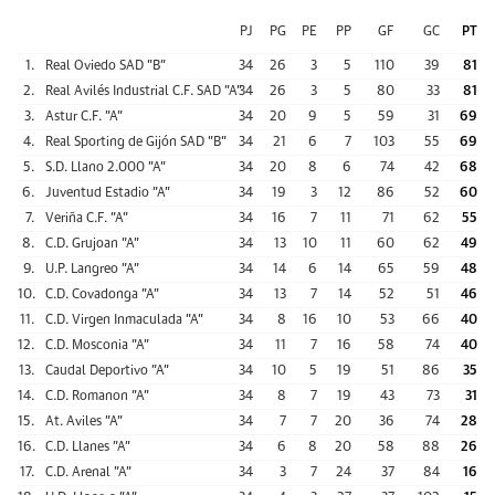
PJ
PG
PE
PP
GF
GC
PT
1.
Real Oviedo SAD "B"
34
26
3
5
110
39
81
2.
Real Avilés Industrial C.F. SAD "A"
34
26
3
5
80
33
81
3.
Astur C.F. "A"
34
20
9
5
59
31
69
4.
Real Sporting de Gijón SAD "B"
34
21
6
7
103
55
69
5.
S.D. Llano 2.000 "A"
34
20
8
6
74
42
68
6.
Juventud Estadio "A"
34
19
3
12
86
52
60
7.
Veriña C.F. "A"
34
16
7
11
71
62
55
8.
C.D. Grujoan "A"
34
13
10
11
60
62
49
9.
U.P. Langreo "A"
34
14
6
14
65
59
48
10.
C.D. Covadonga "A"
34
13
7
14
52
51
46
11.
C.D. Virgen Inmaculada "A"
34
8
16
10
53
66
40
12.
C.D. Mosconia "A"
34
11
7
16
58
74
40
13.
Caudal Deportivo "A"
34
10
5
19
51
86
35
14.
C.D. Romanon "A"
34
8
7
19
43
73
31
15.
At. Aviles "A"
34
7
7
20
36
74
28
16.
C.D. Llanes "A"
34
6
8
20
58
88
26
17.
C.D. Arenal "A"
34
3
7
24
37
84
16