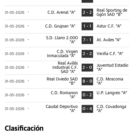
Real Sporting de
C.D. Arenal "A"
2 - 2
31-05-2026
Gijón SAD "B"
C.D. Grujoan "A"
1 - 1
Astur C.F. "A"
31-05-2026
S.D. Llano 2.000
7 - 1
At. Aviles "A"
31-05-2026
"A"
C.D. Virgen
2 - 2
Veriña C.F. "A"
31-05-2026
Inmaculada "A"
Real Avilés
Juventud Estadio
Industrial C.F.
2 - 0
31-05-2026
"A"
SAD "A"
Real Oviedo SAD
C.D. Mosconia
8 - 0
31-05-2026
"B"
"A"
C.D. Romanon
U.P. Langreo "A"
0 - 2
31-05-2026
"A"
Caudal Deportivo
C.D. Covadonga
0 - 4
31-05-2026
"A"
"A"
Clasificación