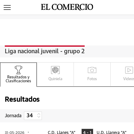
>
Liga nacional juvenil - grupo 2
Q
G
V
R
Resultados y
Quiniela
Fotos
Video
Clasificaciones
Resultados
Jornada
C.D. Llanes "A"
4 - 1
U.D. Llanera "A"
31-05-2026